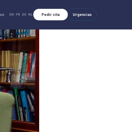
os
Pedir cita
Urgencias
EN
·
FR
·
DE
·
NL