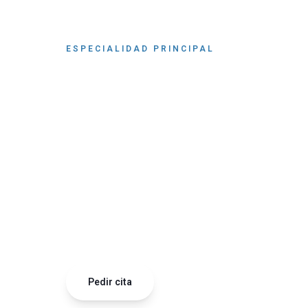
Volver
ESPECIALIDAD PRINCIPAL
Implantes de
en Córdoba 
Antonio Alar
Sustituye las raíces perdidas con materiales bioc
Función completa, como si nunca hubieras perdido 
Pedir cita
663 587 962