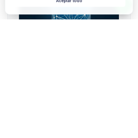
Aceptar todo
Carillas Weneers
Carillas peliculares de vitrocerámica híbrida. Estética natural
sin tallado agresivo.
Pedir cita
Ver más