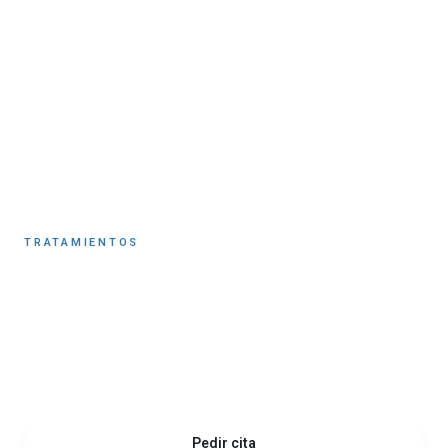
Volver
TRATAMIENTOS
Tratamientos dentales
en Córdoba
Implantes, ortodoncia, estética y endodoncia. Cuidamos de tu
sonrisa.
Pedir cita