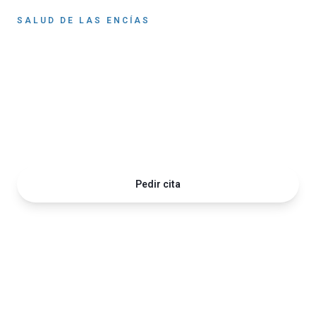
SALUD DE LAS ENCÍAS
Periodoncia en Córdoba
— Antonio Alarcón
Especialistas en encías: gingivitis, periodontitis y
periimplantitis en Córdoba.
Pedir cita
663 587 962