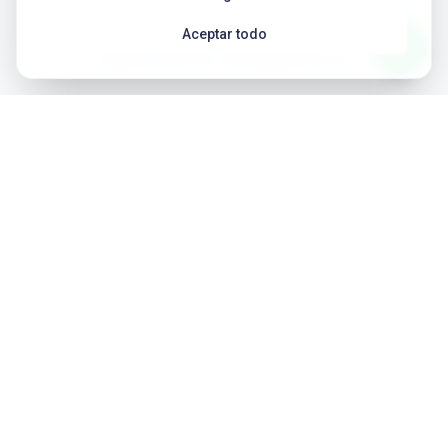
Aceptar todo
TRATAMIENTOS PERIODONTALES
Tratamientos de periodoncia en
Córdoba
Limpiezas profesionales y
mantenimientos
Limpiezas dentales y mantenimientos periódicos
para controlar la placa y el sarro.