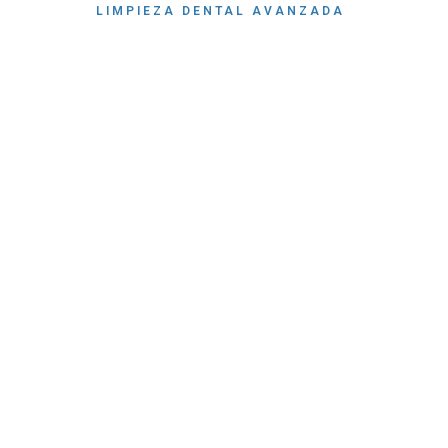
LIMPIEZA DENTAL AVANZADA
Limpieza den
avanzada en
Córdoba
— Guided Bio
Therapy
Limpieza dental profesional GBT con tecnología A
Eficaz, cómoda y mínimamente invasiva.