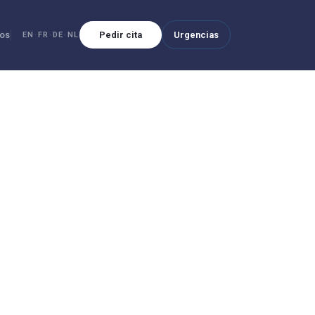
os
Pedir cita
Urgencias
EN
·
FR
·
DE
·
NL