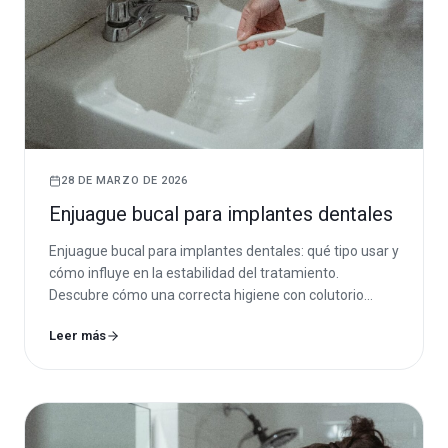
28 DE MARZO DE 2026
Enjuague bucal para implantes dentales
Enjuague bucal para implantes dentales: qué tipo usar y
cómo influye en la estabilidad del tratamiento.
Descubre cómo una correcta higiene con colutorio
ayuda a prevenir inflamación, infecciones y
Leer más
periimplantitis alrededor de los implantes.