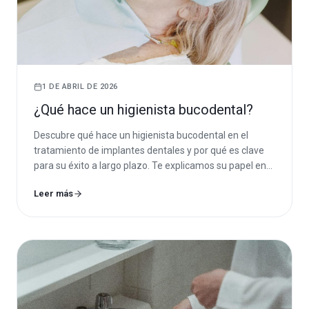
1 DE ABRIL DE 2026
¿Qué hace un higienista bucodental?
Descubre qué hace un higienista bucodental en el
tratamiento de implantes dentales y por qué es clave
para su éxito a largo plazo. Te explicamos su papel en
la prevención, mantenimiento y control de la
Leer más
periimplantitis.