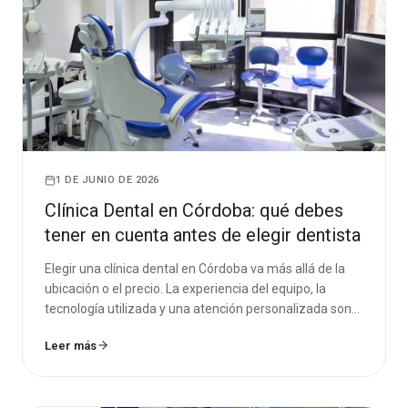
1 DE JUNIO DE 2026
Clínica Dental en Córdoba: qué debes
tener en cuenta antes de elegir dentista
Elegir una clínica dental en Córdoba va más allá de la
ubicación o el precio. La experiencia del equipo, la
tecnología utilizada y una atención personalizada son
factores clave para obtener los mejores resultados.
Leer más
Descubre qué aspectos debes valorar antes de elegir
dentista para cuidar tu salud bucodental con confianza.